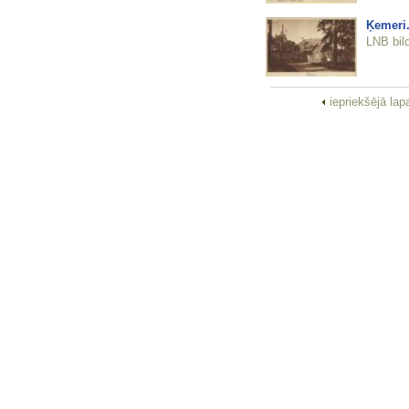
Ķemeri
LNB bil
iepriekšējā la