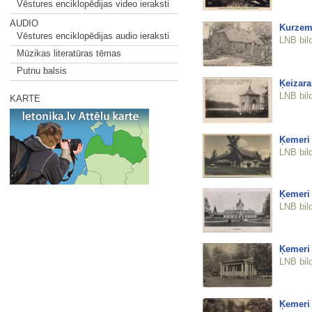
Vēstures enciklopēdijas video ieraksti
AUDIO
Kurzem
Vēstures enciklopēdijas audio ieraksti
LNB bil
Mūzikas literatūras tēmas
Putnu balsis
Ķeizara
LNB bil
KARTE
Ķemeri
LNB bil
Ķemeri
LNB bil
Ķemeri
LNB bil
Ķemeri