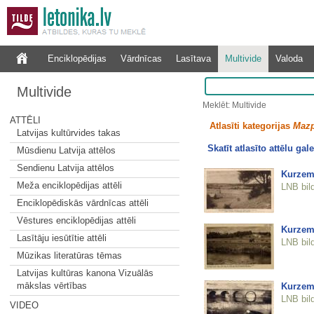
Enciklopēdijas
Vārdnīcas
Lasītava
Multivide
Valoda
Multivide
Meklēt: Multivide
ATTĒLI
Atlasīti kategorijas
Mazp
Latvijas kultūrvides takas
Skatīt atlasīto attēlu gale
Mūsdienu Latvija attēlos
Sendienu Latvija attēlos
Kurzeme
Meža enciklopēdijas attēli
LNB bil
Enciklopēdiskās vārdnīcas attēli
Vēstures enciklopēdijas attēli
Kurzeme
Lasītāju iesūtītie attēli
LNB bil
Mūzikas literatūras tēmas
Latvijas kultūras kanona Vizuālās
mākslas vērtības
Kurzeme
LNB bil
VIDEO