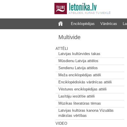
Enciklopēdijas
Vārdnīcas
La
Multivide
ATTĒLI
Latvijas kultūrvides takas
Mūsdienu Latvija attēlos
Sendienu Latvija attēlos
Meža enciklopēdijas attēli
Enciklopēdiskās vārdnīcas attēli
Vēstures enciklopēdijas attēli
Lasītāju iesūtītie attēli
Mūzikas literatūras tēmas
Latvijas kultūras kanona Vizuālās
mākslas vērtības
VIDEO