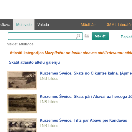
sītava
Multivide
Valoda
Mācībām
DMML Literatūr
Papla
Meklēt: Multivide
Atlasīti kategorijas
Mazpilsētu un lauku ainavas attēlizdevumu atkl
Skatīt atlasīto attēlu galeriju
Kurzemes Šveice. Skats no Cikuntes kalna. (Apm
LNB bildes
Kurzemes Šveice. Skats pāri Abavai uz hercoga J
LNB bildes
Kurzemes Šveice. Tilts pār Abavu pie Kandavas
LNB bildes