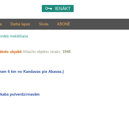
IENĀKT
a
Darba lapas
Skola
ABONĒ
šinātā meklēšana
ātnēs
objekti
Atlasīto objektu skaits:
1948
ēram 6 km no Kandavas pie Abavas.)
ēkaba pulverdzirnavām