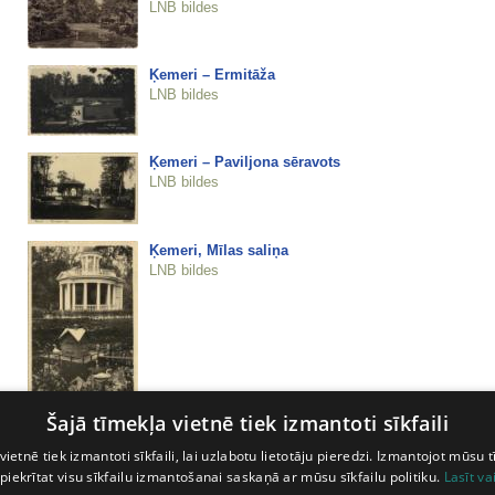
LNB bildes
Ķemeri – Ermitāža
LNB bildes
Ķemeri – Paviljona sēravots
LNB bildes
Ķemeri, Mīlas saliņa
LNB bildes
Šajā tīmekļa vietnē tiek izmantoti sīkfaili
Ķemeri, Ūdenstornis
vietnē tiek izmantoti sīkfaili, lai uzlabotu lietotāju pieredzi. Izmantojot mūsu t
LNB bildes
 piekrītat visu sīkfailu izmantošanai saskaņā ar mūsu sīkfailu politiku.
Lasīt va