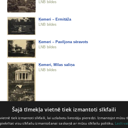
LNB bildes
Ķemeri – Ermitāža
LNB bildes
Ķemeri – Paviljona sēravots
LNB bildes
Ķemeri, Mīlas saliņa
LNB bildes
Šajā tīmekļa vietnē tiek izmantoti sīkfaili
Ķemeri, Ūdenstornis
vietnē tiek izmantoti sīkfaili, lai uzlabotu lietotāju pieredzi. Izmantojot mūsu t
LNB bildes
 piekrītat visu sīkfailu izmantošanai saskaņā ar mūsu sīkfailu politiku.
Lasīt va