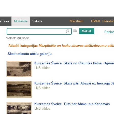
sītava
Multivide
Valoda
Mācībām
DMML Literatūr
Papla
Meklēt: Multivide
Atlasīti kategorijas
Mazpilsētu un lauku ainavas attēlizdevumu atkl
Skatīt atlasīto attēlu galeriju
Kurzemes Šveice. Skats no Cikuntes kalna. (Apm
LNB bildes
Kurzemes Šveice. Skats pāri Abavai uz hercoga J
LNB bildes
Kurzemes Šveice. Tilts pār Abavu pie Kandavas
LNB bildes