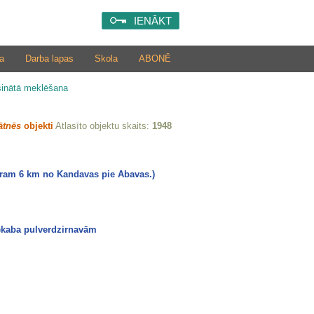
IENĀKT
a
Darba lapas
Skola
ABONĒ
šinātā meklēšana
ātnēs
objekti
Atlasīto objektu skaits:
1948
ēram 6 km no Kandavas pie Abavas.)
ēkaba pulverdzirnavām