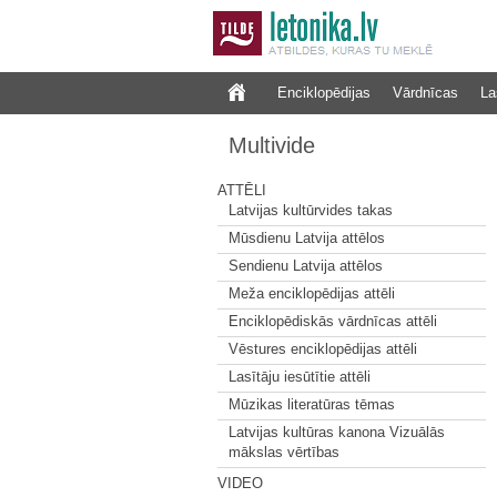
Enciklopēdijas
Vārdnīcas
La
Multivide
ATTĒLI
Latvijas kultūrvides takas
Mūsdienu Latvija attēlos
Sendienu Latvija attēlos
Meža enciklopēdijas attēli
Enciklopēdiskās vārdnīcas attēli
Vēstures enciklopēdijas attēli
Lasītāju iesūtītie attēli
Mūzikas literatūras tēmas
Latvijas kultūras kanona Vizuālās
mākslas vērtības
VIDEO