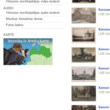
Vēstures enciklopēdijas video ieraksti
AUDIO
Kurzem
Vēstures enciklopēdijas audio ieraksti
LNB bil
Mūzikas literatūras tēmas
Putnu balsis
Ķeizara
LNB bil
KARTE
Ķemeri
LNB bil
Ķemeri
LNB bil
Ķemeri
LNB bil
Ķemeri