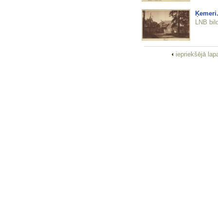
Ķemeri
LNB bil
iepriekšējā la