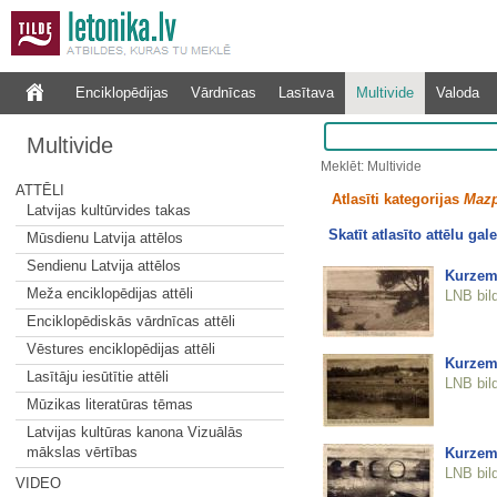
Enciklopēdijas
Vārdnīcas
Lasītava
Multivide
Valoda
Multivide
Meklēt: Multivide
ATTĒLI
Atlasīti kategorijas
Mazp
Latvijas kultūrvides takas
Skatīt atlasīto attēlu gale
Mūsdienu Latvija attēlos
Sendienu Latvija attēlos
Kurzeme
Meža enciklopēdijas attēli
LNB bil
Enciklopēdiskās vārdnīcas attēli
Vēstures enciklopēdijas attēli
Kurzeme
Lasītāju iesūtītie attēli
LNB bil
Mūzikas literatūras tēmas
Latvijas kultūras kanona Vizuālās
mākslas vērtības
Kurzeme
LNB bil
VIDEO