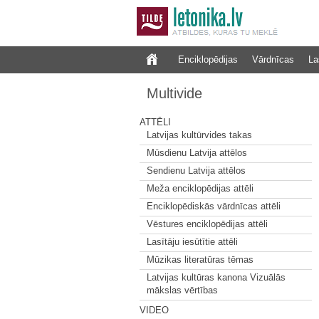
Enciklopēdijas
Vārdnīcas
La
Multivide
ATTĒLI
Latvijas kultūrvides takas
Mūsdienu Latvija attēlos
Sendienu Latvija attēlos
Meža enciklopēdijas attēli
Enciklopēdiskās vārdnīcas attēli
Vēstures enciklopēdijas attēli
Lasītāju iesūtītie attēli
Mūzikas literatūras tēmas
Latvijas kultūras kanona Vizuālās
mākslas vērtības
VIDEO