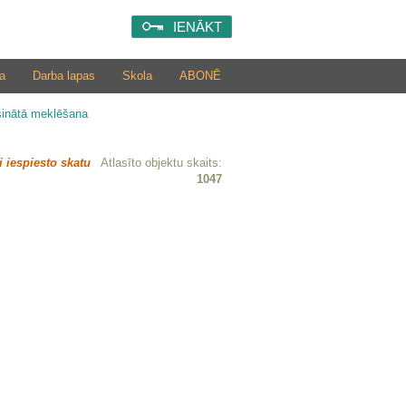
IENĀKT
a
Darba lapas
Skola
ABONĒ
šinātā meklēšana
i iespiesto skatu
Atlasīto objektu skaits:
1047