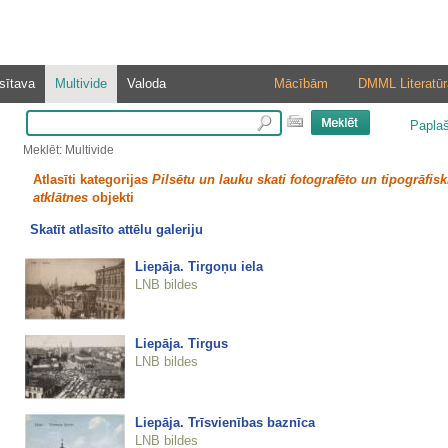
sītava
Multivide
Valoda
Mācībām
DMML Literatūr
Papla
Meklēt: Multivide
Atlasīti kategorijas
Pilsētu un lauku skati fotografēto un tipogrāfisk
atklātnes
objekti
Skatīt atlasīto attēlu galeriju
Liepāja. Tirgoņu iela
LNB bildes
Liepāja. Tirgus
LNB bildes
Liepāja. Trīsvienības baznīca
LNB bildes