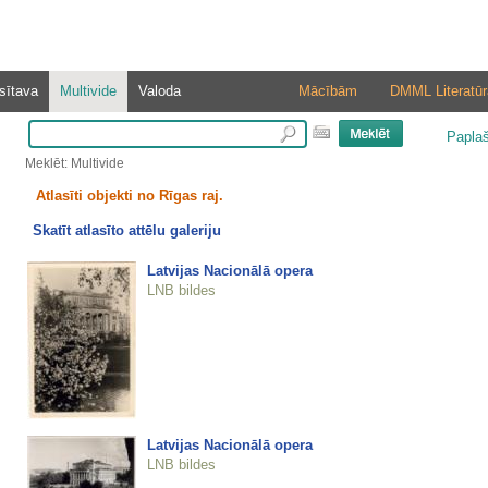
sītava
Multivide
Valoda
Mācībām
DMML Literatūr
Papla
Meklēt: Multivide
Atlasīti objekti no Rīgas raj.
Skatīt atlasīto attēlu galeriju
Latvijas Nacionālā opera
LNB bildes
Latvijas Nacionālā opera
LNB bildes