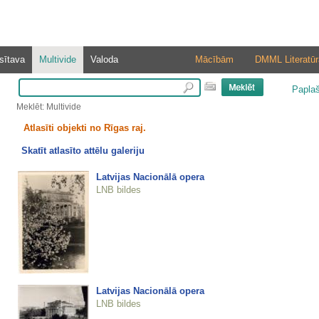
sītava
Multivide
Valoda
Mācībām
DMML Literatūr
Papla
Meklēt: Multivide
Atlasīti objekti no Rīgas raj.
Skatīt atlasīto attēlu galeriju
Latvijas Nacionālā opera
LNB bildes
Latvijas Nacionālā opera
LNB bildes