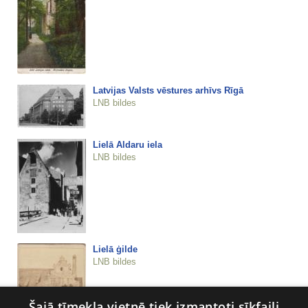
Latvijas Valsts vēstures arhīvs Rīgā
LNB bildes
Lielā Aldaru iela
LNB bildes
Lielā ģilde
LNB bildes
Šajā tīmekļa vietnē tiek izmantoti sīkfaili