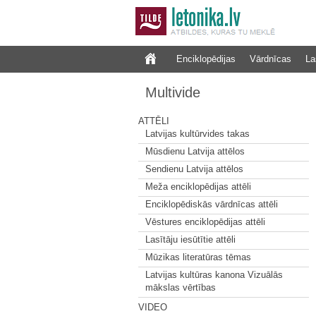
Enciklopēdijas
Vārdnīcas
La
Multivide
ATTĒLI
Latvijas kultūrvides takas
Mūsdienu Latvija attēlos
Sendienu Latvija attēlos
Meža enciklopēdijas attēli
Enciklopēdiskās vārdnīcas attēli
Vēstures enciklopēdijas attēli
Lasītāju iesūtītie attēli
Mūzikas literatūras tēmas
Latvijas kultūras kanona Vizuālās
mākslas vērtības
VIDEO