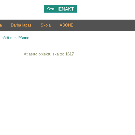
IENĀKT
a
Darba lapas
Skola
ABONĒ
šinātā meklēšana
Atlasīto objektu skaits:
1617