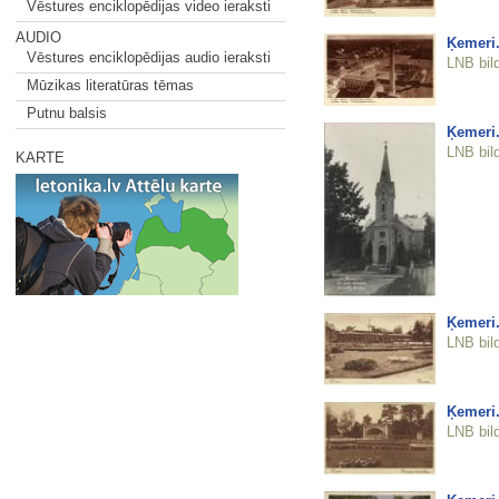
Vēstures enciklopēdijas video ieraksti
AUDIO
Ķemeri.
Vēstures enciklopēdijas audio ieraksti
LNB bil
Mūzikas literatūras tēmas
Putnu balsis
Ķemeri.
LNB bil
KARTE
Ķemeri.
LNB bil
Ķemeri.
LNB bil