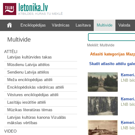
Enciklopēdijas
Vārdnīcas
Lasītava
Multivide
Valoda
Multivide
Meklēt: Multivide
ATTĒLI
Atlasīti kategorijas
Mazp
Latvijas kultūrvides takas
Skatīt atlasīto attēlu gale
Mūsdienu Latvija attēlos
Sendienu Latvija attēlos
Ķemeri.
Meža enciklopēdijas attēli
LNB bil
Enciklopēdiskās vārdnīcas attēli
Vēstures enciklopēdijas attēli
Ķemeri.
Lasītāju iesūtītie attēli
LNB bil
Mūzikas literatūras tēmas
Latvijas kultūras kanona Vizuālās
Ķemeri.
mākslas vērtības
LNB bil
VIDEO