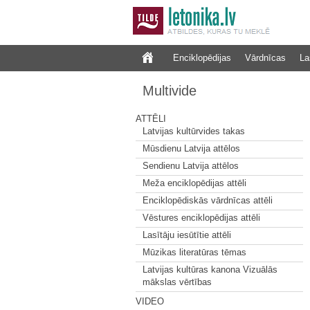
Enciklopēdijas
Vārdnīcas
La
Multivide
ATTĒLI
Latvijas kultūrvides takas
Mūsdienu Latvija attēlos
Sendienu Latvija attēlos
Meža enciklopēdijas attēli
Enciklopēdiskās vārdnīcas attēli
Vēstures enciklopēdijas attēli
Lasītāju iesūtītie attēli
Mūzikas literatūras tēmas
Latvijas kultūras kanona Vizuālās
mākslas vērtības
VIDEO