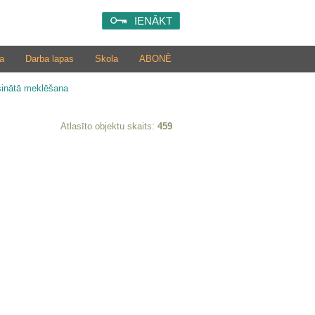
IENĀKT
a
Darba lapas
Skola
ABONĒ
šinātā meklēšana
Atlasīto objektu skaits:
459