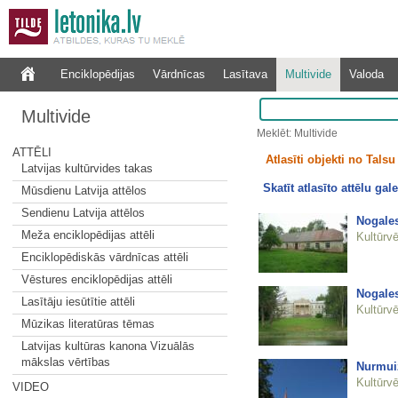
Enciklopēdijas
Vārdnīcas
Lasītava
Multivide
Valoda
Multivide
Meklēt: Multivide
ATTĒLI
Atlasīti objekti no Talsu 
Latvijas kultūrvides takas
Skatīt atlasīto attēlu gale
Mūsdienu Latvija attēlos
Sendienu Latvija attēlos
Nogale
Meža enciklopēdijas attēli
Kultūrvē
Enciklopēdiskās vārdnīcas attēli
Vēstures enciklopēdijas attēli
Nogales
Lasītāju iesūtītie attēli
Kultūrvē
Mūzikas literatūras tēmas
Latvijas kultūras kanona Vizuālās
mākslas vērtības
Nurmuiž
Kultūrvē
VIDEO