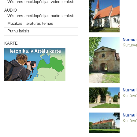
Vēstures enciklopēdijas video ieraksti
AUDIO
Vēstures enciklopēdijas audio ieraksti
Mūzikas literatūras tēmas
Putnu balsis
Nurmuiž
KARTE
Kultūrvē
Nurmuiž
Kultūrvē
Nurmuiž
Kultūrvē