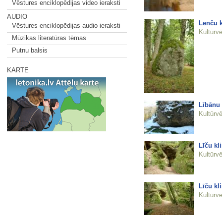
Vēstures enciklopēdijas video ieraksti
AUDIO
Lenču 
Vēstures enciklopēdijas audio ieraksti
Kultūrvē
Mūzikas literatūras tēmas
Putnu balsis
KARTE
Lībānu
Kultūrvē
Līču kl
Kultūrvē
Līču kl
Kultūrvē