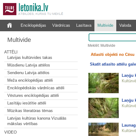
Enciklopēdijas
Vārdnīcas
Lasītava
Multivide
Valoda
Multivide
Meklēt: Multivide
ATTĒLI
Atlasīti objekti no Cēsu 
Latvijas kultūrvides takas
Skatīt atlasīto attēlu gale
Mūsdienu Latvija attēlos
Sendienu Latvija attēlos
Laņģu k
Meža enciklopēdijas attēli
Kultūrvē
Enciklopēdiskās vārdnīcas attēli
Vēstures enciklopēdijas attēli
Laņģu k
Lasītāju iesūtītie attēli
Kultūrvē
Mūzikas literatūras tēmas
Latvijas kultūras kanona Vizuālās
mākslas vērtības
Launaga
Kultūrvē
VIDEO