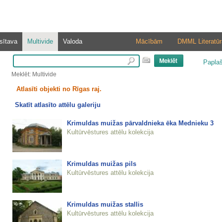
sītava
Multivide
Valoda
Mācībām
DMML Literatūr
Papla
Meklēt: Multivide
Atlasīti objekti no Rīgas raj.
Skatīt atlasīto attēlu galeriju
Krimuldas muižas pārvaldnieka ēka Mednieku 3
Kultūrvēstures attēlu kolekcija
Krimuldas muižas pils
Kultūrvēstures attēlu kolekcija
Krimuldas muižas stallis
Kultūrvēstures attēlu kolekcija