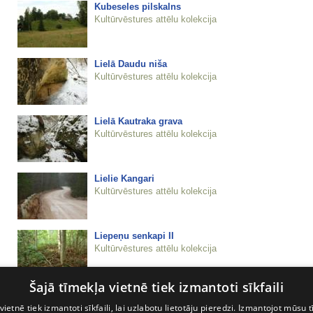
Kubeseles pilskalns
Kultūrvēstures attēlu kolekcija
Lielā Daudu niša
Kultūrvēstures attēlu kolekcija
Lielā Kautraka grava
Kultūrvēstures attēlu kolekcija
Lielie Kangari
Kultūrvēstures attēlu kolekcija
Liepeņu senkapi II
Kultūrvēstures attēlu kolekcija
Šajā tīmekļa vietnē tiek izmantoti sīkfaili
Linezers
Kultūrvēstures attēlu kolekcija
vietnē tiek izmantoti sīkfaili, lai uzlabotu lietotāju pieredzi. Izmantojot mūsu t