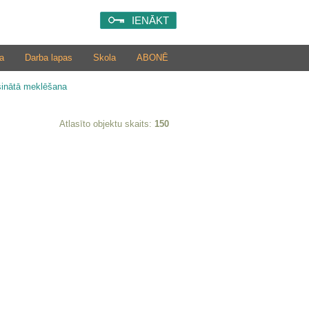
IENĀKT
a
Darba lapas
Skola
ABONĒ
šinātā meklēšana
Atlasīto objektu skaits:
150