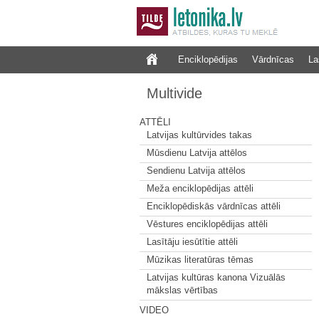
Enciklopēdijas
Vārdnīcas
La
Multivide
ATTĒLI
Latvijas kultūrvides takas
Mūsdienu Latvija attēlos
Sendienu Latvija attēlos
Meža enciklopēdijas attēli
Enciklopēdiskās vārdnīcas attēli
Vēstures enciklopēdijas attēli
Lasītāju iesūtītie attēli
Mūzikas literatūras tēmas
Latvijas kultūras kanona Vizuālās
mākslas vērtības
VIDEO