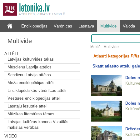
Enciklopēdijas
Vārdnīcas
Lasītava
Multivide
Valoda
Multivide
Meklēt: Multivide
ATTĒLI
Atlasīti kategorijas
Pilis
Latvijas kultūrvides takas
Skatīt atlasīto attēlu gale
Mūsdienu Latvija attēlos
Sendienu Latvija attēlos
Doles 
Meža enciklopēdijas attēli
Kultūrvē
Enciklopēdiskās vārdnīcas attēli
Vēstures enciklopēdijas attēli
Doles 
Lasītāju iesūtītie attēli
Kultūrvē
Mūzikas literatūras tēmas
Latvijas kultūras kanona Vizuālās
mākslas vērtības
Drēzden
Kultūrvē
VIDEO