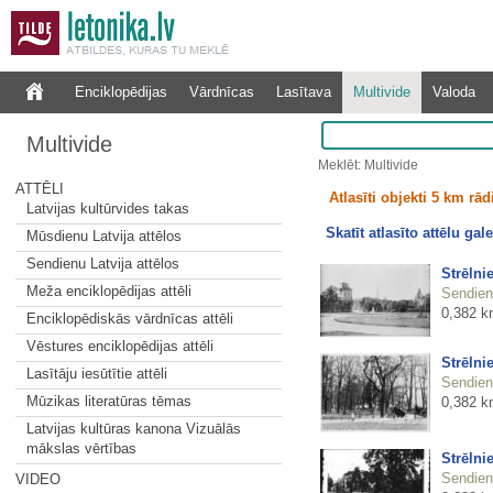
Enciklopēdijas
Vārdnīcas
Lasītava
Multivide
Valoda
Multivide
Meklēt: Multivide
ATTĒLI
Atlasīti objekti 5 km rā
Latvijas kultūrvides takas
Skatīt atlasīto attēlu gale
Mūsdienu Latvija attēlos
Sendienu Latvija attēlos
Strēlni
Meža enciklopēdijas attēli
Sendienu
0,382 k
Enciklopēdiskās vārdnīcas attēli
Vēstures enciklopēdijas attēli
Strēlni
Lasītāju iesūtītie attēli
Sendienu
Mūzikas literatūras tēmas
0,382 k
Latvijas kultūras kanona Vizuālās
mākslas vērtības
Strēlni
Sendienu
VIDEO