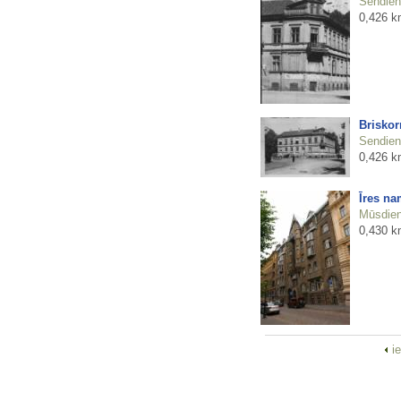
Sendienu
0,426 k
Brisko
Sendienu
0,426 k
Īres na
Mūsdienu
0,430 k
i