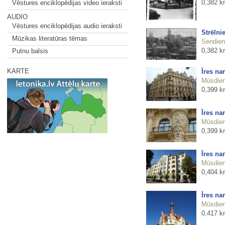
0,382 k
Vēstures enciklopēdijas video ieraksti
AUDIO
Vēstures enciklopēdijas audio ieraksti
Strēlni
Mūzikas literatūras tēmas
Sendienu
0,382 k
Putnu balsis
KARTE
Īres na
Mūsdienu
0,399 k
Īres na
Mūsdienu
0,399 k
Īres na
Mūsdienu
0,404 k
Īres na
Mūsdienu
0,417 k