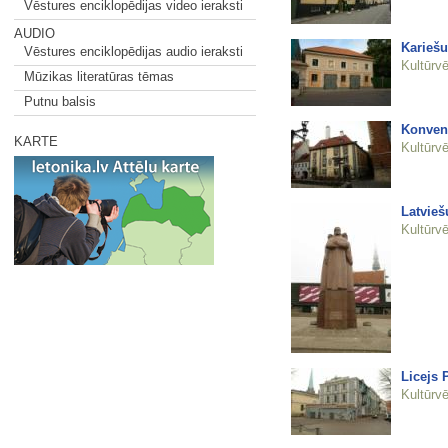
Vēstures enciklopēdijas video ieraksti
AUDIO
Kariešu
Vēstures enciklopēdijas audio ieraksti
Kultūrvē
Mūzikas literatūras tēmas
Putnu balsis
Konvent
KARTE
Kultūrvē
Latvieš
Kultūrvē
Licejs 
Kultūrvē