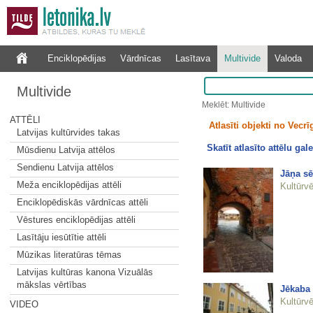
Enciklopēdijas
Vārdnīcas
Lasītava
Multivide
Valoda
Multivide
Meklēt: Multivide
ATTĒLI
Atlasīti objekti no Vecrī
Latvijas kultūrvides takas
Skatīt atlasīto attēlu gale
Mūsdienu Latvija attēlos
Sendienu Latvija attēlos
Jāņa sē
Meža enciklopēdijas attēli
Kultūrvē
Enciklopēdiskās vārdnīcas attēli
Vēstures enciklopēdijas attēli
Lasītāju iesūtītie attēli
Mūzikas literatūras tēmas
Latvijas kultūras kanona Vizuālās
mākslas vērtības
Jēkaba
Kultūrvē
VIDEO