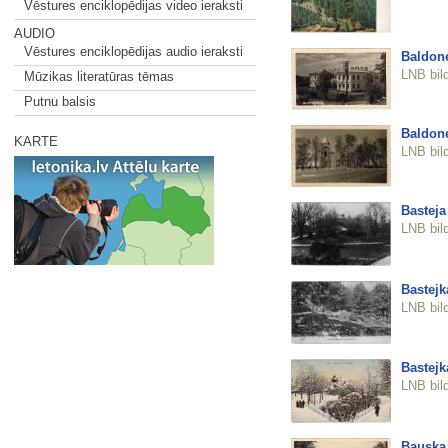
Vēstures enciklopēdijas video ieraksti
AUDIO
Vēstures enciklopēdijas audio ieraksti
Baldone
LNB bil
Mūzikas literatūras tēmas
Putnu balsis
Baldone
KARTE
LNB bil
Basteja
LNB bil
Bastejk
LNB bil
Bastejk
LNB bil
Bauska