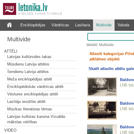
Enciklopēdijas
Vārdnīcas
Lasītava
Multivide
Valoda
Multivide
Meklēt: Multivide
ATTĒLI
Atlasīti kategorijas
Pilsē
Latvijas kultūrvides takas
atklātnes
objekti
Mūsdienu Latvija attēlos
Skatīt atlasīto attēlu gale
Sendienu Latvija attēlos
Meža enciklopēdijas attēli
Baldon
LNB bil
Enciklopēdiskās vārdnīcas attēli
Vēstures enciklopēdijas attēli
Lasītāju iesūtītie attēli
Baldone
LNB bil
Mūzikas literatūras tēmas
Latvijas kultūras kanona Vizuālās
mākslas vērtības
Baldone
VIDEO
LNB bil