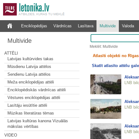
Enciklopēdijas
Vārdnīcas
Lasītava
Multivide
Valoda
Multivide
Meklēt: Multivide
ATTĒLI
Atlasīti objekti no Rīgas 
Latvijas kultūrvides takas
Skatīt atlasīto attēlu gale
Mūsdienu Latvija attēlos
Sendienu Latvija attēlos
Aleksan
Meža enciklopēdijas attēli
LNB bil
Enciklopēdiskās vārdnīcas attēli
Vēstures enciklopēdijas attēli
Aleksan
Lasītāju iesūtītie attēli
LNB bil
Mūzikas literatūras tēmas
Latvijas kultūras kanona Vizuālās
Aleksan
mākslas vērtības
LNB bil
VIDEO