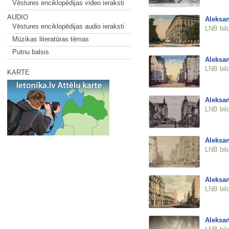
Vēstures enciklopēdijas video ieraksti
AUDIO
Aleksan
Vēstures enciklopēdijas audio ieraksti
LNB bil
Mūzikas literatūras tēmas
Putnu balsis
Aleksan
LNB bil
KARTE
Aleksan
LNB bil
Aleksan
LNB bil
Aleksan
LNB bil
Aleksan