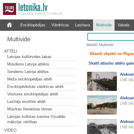
Enciklopēdijas
Vārdnīcas
Lasītava
Multivide
Valoda
Multivide
Meklēt: Multivide
ATTĒLI
Atlasīti objekti no Rīgas 
Latvijas kultūrvides takas
Skatīt atlasīto attēlu gale
Mūsdienu Latvija attēlos
Sendienu Latvija attēlos
Aleksan
Meža enciklopēdijas attēli
LNB bil
Enciklopēdiskās vārdnīcas attēli
Vēstures enciklopēdijas attēli
Aleksan
Lasītāju iesūtītie attēli
LNB bil
Mūzikas literatūras tēmas
Latvijas kultūras kanona Vizuālās
Aleksan
mākslas vērtības
LNB bil
VIDEO