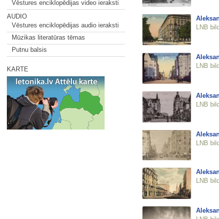
Vēstures enciklopēdijas video ieraksti
AUDIO
Aleksan
Vēstures enciklopēdijas audio ieraksti
LNB bil
Mūzikas literatūras tēmas
Putnu balsis
Aleksan
LNB bil
KARTE
Aleksan
LNB bil
Aleksan
LNB bil
Aleksan
LNB bil
Aleksan