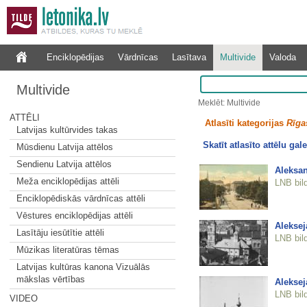
Enciklopēdijas
Vārdnīcas
Lasītava
Multivide
Valoda
Multivide
Meklēt: Multivide
ATTĒLI
Atlasīti kategorijas
Rīgas
Latvijas kultūrvides takas
Skatīt atlasīto attēlu gale
Mūsdienu Latvija attēlos
Sendienu Latvija attēlos
Aleksan
Meža enciklopēdijas attēli
LNB bil
Enciklopēdiskās vārdnīcas attēli
Vēstures enciklopēdijas attēli
Aleksej
Lasītāju iesūtītie attēli
LNB bil
Mūzikas literatūras tēmas
Latvijas kultūras kanona Vizuālās
mākslas vērtības
Aleksej
LNB bil
VIDEO