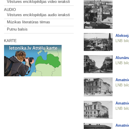
Vēstures enciklopēdijas video ieraksti
AUDIO
Vēstures enciklopēdijas audio ieraksti
Mūzikas literatūras tēmas
Putnu balsis
Aleksej
LNB bil
KARTE
Alunāna
LNB bil
Amatnie
LNB bil
Amatnie
LNB bil
Amatnie