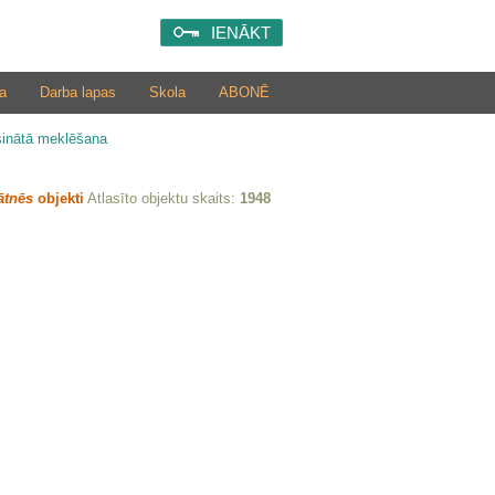
IENĀKT
a
Darba lapas
Skola
ABONĒ
šinātā meklēšana
ātnēs
objekti
Atlasīto objektu skaits:
1948