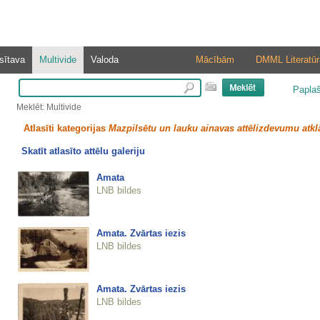
sītava
Multivide
Valoda
Mācībām
DMML Literatūr
Papla
Meklēt: Multivide
Atlasīti kategorijas
Mazpilsētu un lauku ainavas attēlizdevumu atkl
Skatīt atlasīto attēlu galeriju
Amata
LNB bildes
Amata. Zvārtas iezis
LNB bildes
Amata. Zvārtas iezis
LNB bildes