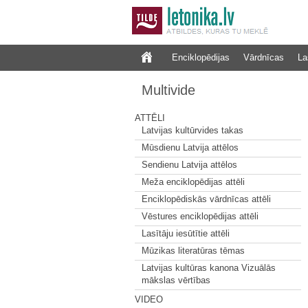
Enciklopēdijas
Vārdnīcas
La
Multivide
ATTĒLI
Latvijas kultūrvides takas
Mūsdienu Latvija attēlos
Sendienu Latvija attēlos
Meža enciklopēdijas attēli
Enciklopēdiskās vārdnīcas attēli
Vēstures enciklopēdijas attēli
Lasītāju iesūtītie attēli
Mūzikas literatūras tēmas
Latvijas kultūras kanona Vizuālās
mākslas vērtības
VIDEO