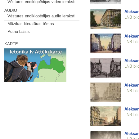
Vēstures enciklopēdijas video ieraksti
AUDIO
Aleksan
Vēstures enciklopēdijas audio ieraksti
LNB bil
Mūzikas literatūras tēmas
Putnu balsis
Aleksan
LNB bil
KARTE
Aleksan
LNB bil
Aleksan
LNB bil
Aleksan
LNB bil
Aleksan