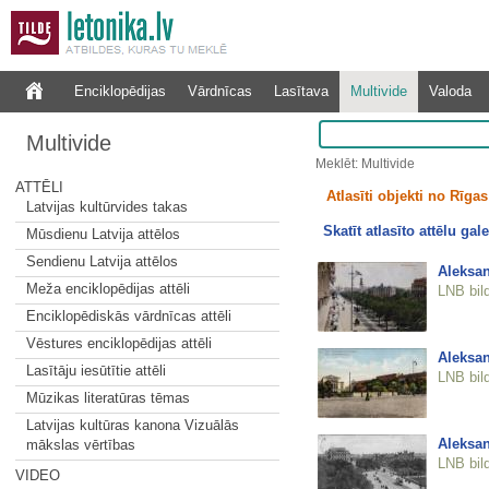
Enciklopēdijas
Vārdnīcas
Lasītava
Multivide
Valoda
Multivide
Meklēt: Multivide
ATTĒLI
Atlasīti objekti no Rīgas 
Latvijas kultūrvides takas
Skatīt atlasīto attēlu gale
Mūsdienu Latvija attēlos
Sendienu Latvija attēlos
Aleksan
Meža enciklopēdijas attēli
LNB bil
Enciklopēdiskās vārdnīcas attēli
Vēstures enciklopēdijas attēli
Aleksan
Lasītāju iesūtītie attēli
LNB bil
Mūzikas literatūras tēmas
Latvijas kultūras kanona Vizuālās
Aleksan
mākslas vērtības
LNB bil
VIDEO