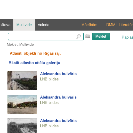
sītava
Multivide
Valoda
Mācībām
DMML Literatūr
Papla
Meklēt: Multivide
Atlasīti objekti no Rīgas raj.
Skatīt atlasīto attēlu galeriju
Aleksandra bulvāris
LNB bildes
Aleksandra bulvāris
LNB bildes
Aleksandra bulvāris
LNB bildes