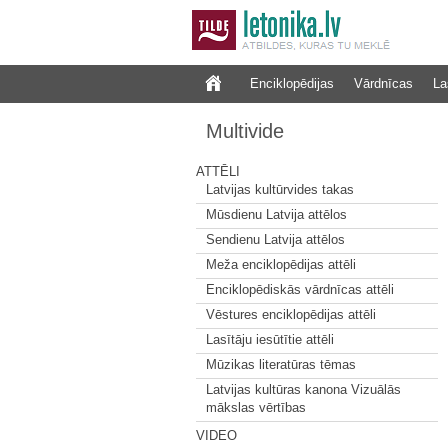
Enciklopēdijas
Vārdnīcas
La
Multivide
ATTĒLI
Latvijas kultūrvides takas
Mūsdienu Latvija attēlos
Sendienu Latvija attēlos
Meža enciklopēdijas attēli
Enciklopēdiskās vārdnīcas attēli
Vēstures enciklopēdijas attēli
Lasītāju iesūtītie attēli
Mūzikas literatūras tēmas
Latvijas kultūras kanona Vizuālās
mākslas vērtības
VIDEO