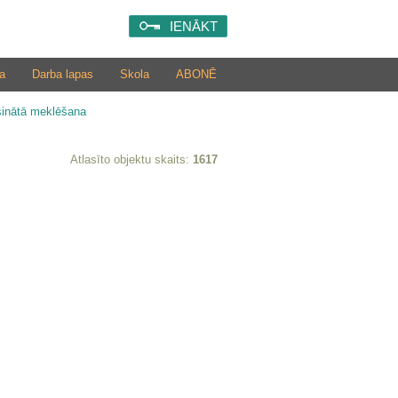
IENĀKT
a
Darba lapas
Skola
ABONĒ
šinātā meklēšana
Atlasīto objektu skaits:
1617