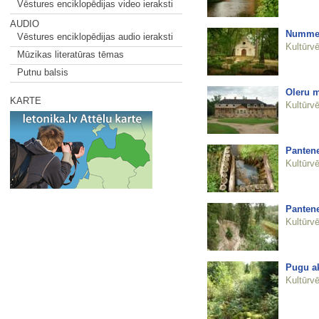
Vēstures enciklopēdijas video ieraksti
AUDIO
Nummer
Vēstures enciklopēdijas audio ieraksti
Kultūrvē
Mūzikas literatūras tēmas
Putnu balsis
Oleru 
KARTE
Kultūrvē
Pantene
Kultūrvē
Pantene
Kultūrvē
Pugu a
Kultūrvē