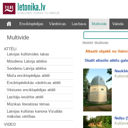
Enciklopēdijas
Vārdnīcas
Lasītava
Multivide
Valoda
Multivide
Meklēt: Multivide
ATTĒLI
Atlasīti objekti no Valmi
Latvijas kultūrvides takas
Skatīt atlasīto attēlu gale
Mūsdienu Latvija attēlos
Sendienu Latvija attēlos
Naukšēn
Meža enciklopēdijas attēli
Kultūrvē
Enciklopēdiskās vārdnīcas attēli
Vēstures enciklopēdijas attēli
Lasītāju iesūtītie attēli
Mūzikas literatūras tēmas
Latvijas kultūras kanona Vizuālās
mākslas vērtības
Neļķu (
Kultūrvē
VIDEO