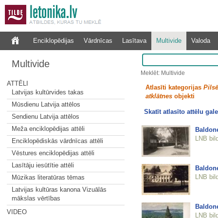
Enciklopēdijas
Vārdnīcas
Lasītava
Multivide
Valoda
Multivide
Meklēt: Multivide
ATTĒLI
Atlasīti kategorijas
Pilsē
Latvijas kultūrvides takas
atklātnes
objekti
Mūsdienu Latvija attēlos
Skatīt atlasīto attēlu gale
Sendienu Latvija attēlos
Meža enciklopēdijas attēli
Baldon
LNB bil
Enciklopēdiskās vārdnīcas attēli
Vēstures enciklopēdijas attēli
Lasītāju iesūtītie attēli
Baldone
LNB bil
Mūzikas literatūras tēmas
Latvijas kultūras kanona Vizuālās
mākslas vērtības
Baldone
VIDEO
LNB bil