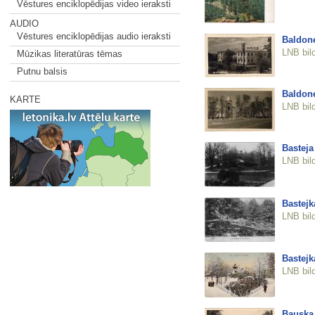
Vēstures enciklopēdijas video ieraksti
AUDIO
Vēstures enciklopēdijas audio ieraksti
Baldone
LNB bil
Mūzikas literatūras tēmas
Putnu balsis
Baldone
KARTE
LNB bil
Basteja
LNB bil
Bastejk
LNB bil
Bastejk
LNB bil
Bauska