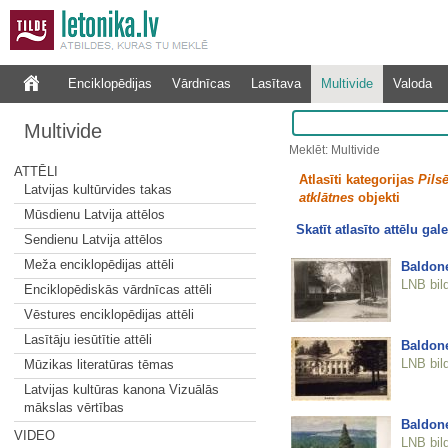
Enciklopēdijas
Vārdnīcas
Lasītava
Multivide
Valoda
Multivide
Meklēt: Multivide
ATTĒLI
Atlasīti kategorijas
Pilsē
Latvijas kultūrvides takas
atklātnes
objekti
Mūsdienu Latvija attēlos
Skatīt atlasīto attēlu gale
Sendienu Latvija attēlos
Meža enciklopēdijas attēli
Baldon
LNB bil
Enciklopēdiskās vārdnīcas attēli
Vēstures enciklopēdijas attēli
Lasītāju iesūtītie attēli
Baldone
LNB bil
Mūzikas literatūras tēmas
Latvijas kultūras kanona Vizuālās
mākslas vērtības
Baldone
VIDEO
LNB bil