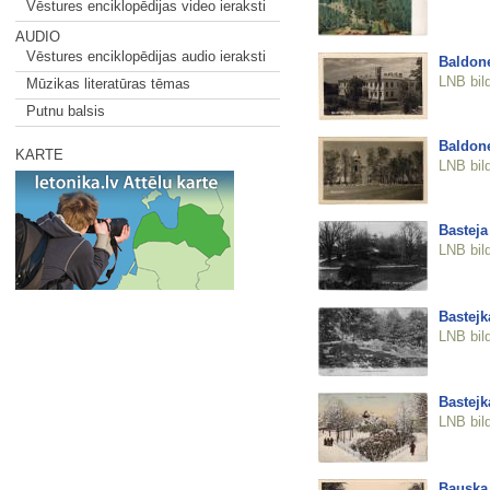
Vēstures enciklopēdijas video ieraksti
AUDIO
Vēstures enciklopēdijas audio ieraksti
Baldone
LNB bil
Mūzikas literatūras tēmas
Putnu balsis
Baldone
KARTE
LNB bil
Basteja
LNB bil
Bastejk
LNB bil
Bastejk
LNB bil
Bauska