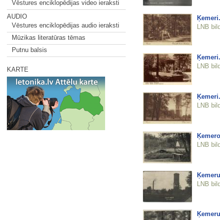
Vēstures enciklopēdijas video ieraksti
AUDIO
Ķemeri.
Vēstures enciklopēdijas audio ieraksti
LNB bil
Mūzikas literatūras tēmas
Putnu balsis
Ķemeri.
LNB bil
KARTE
Ķemeri.
LNB bil
Ķemeros
LNB bil
Ķemeru 
LNB bil
Ķemeru