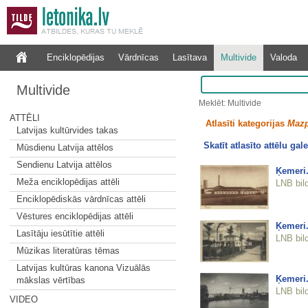
Enciklopēdijas
Vārdnīcas
Lasītava
Multivide
Valoda
Multivide
Meklēt: Multivide
ATTĒLI
Atlasīti kategorijas
Mazp
Latvijas kultūrvides takas
Skatīt atlasīto attēlu gale
Mūsdienu Latvija attēlos
Sendienu Latvija attēlos
Ķemeri.
Meža enciklopēdijas attēli
LNB bil
Enciklopēdiskās vārdnīcas attēli
Vēstures enciklopēdijas attēli
Ķemeri.
Lasītāju iesūtītie attēli
LNB bil
Mūzikas literatūras tēmas
Latvijas kultūras kanona Vizuālās
Ķemeri.
mākslas vērtības
LNB bil
VIDEO