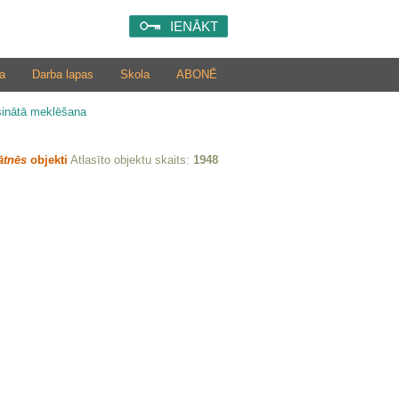
IENĀKT
a
Darba lapas
Skola
ABONĒ
šinātā meklēšana
ātnēs
objekti
Atlasīto objektu skaits:
1948