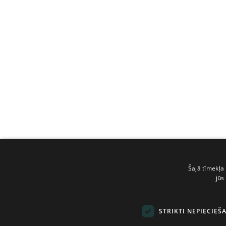
Šajā tīmekļa 
jūs
STRIKTI NEPIECIEŠ