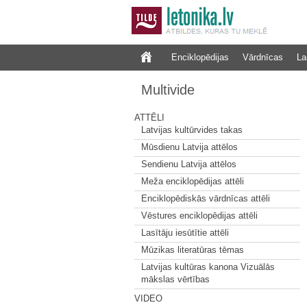
Enciklopēdijas
Vārdnīcas
La
Multivide
ATTĒLI
Latvijas kultūrvides takas
Mūsdienu Latvija attēlos
Sendienu Latvija attēlos
Meža enciklopēdijas attēli
Enciklopēdiskās vārdnīcas attēli
Vēstures enciklopēdijas attēli
Lasītāju iesūtītie attēli
Mūzikas literatūras tēmas
Latvijas kultūras kanona Vizuālās
mākslas vērtības
VIDEO