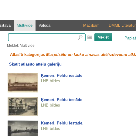
sītava
Multivide
Valoda
Mācībām
DMML Literatūr
Papla
Meklēt: Multivide
Atlasīti kategorijas
Mazpilsētu un lauku ainavas attēlizdevumu atkl
Skatīt atlasīto attēlu galeriju
Ķemeri. Peldu iestāde
LNB bildes
Ķemeri. Peldu iestāde
LNB bildes
Ķemeri. Peldu iestāde.
LNB bildes