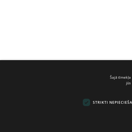
Šajā tīmekļa 
jūs
STRIKTI NEPIECIEŠ