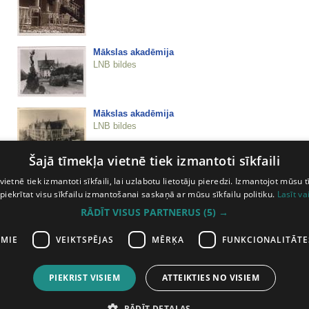
Mākslas akadēmija
LNB bildes
Mākslas akadēmija
LNB bildes
Šajā tīmekļa vietnē tiek izmantoti sīkfaili
Mākslas akadēmija
LNB bildes
vietnē tiek izmantoti sīkfaili, lai uzlabotu lietotāju pieredzi. Izmantojot mūsu t
 piekrītat visu sīkfailu izmantošanai saskaņā ar mūsu sīkfailu politiku.
Lasīt va
RĀDĪT VISUS PARTNERUS
(5) →
Mākslas muzejs
LNB bildes
AMIE
VEIKTSPĒJAS
MĒRĶA
FUNKCIONALITĀTE
PIEKRIST VISIEM
ATTEIKTIES NO VISIEM
iepriekšējā lapa
33
34
35
36
37
38
39
40
41
42
43
44
45
4
RĀDĪT DETAĻAS