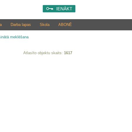
IENĀKT
a
Darba lapas
Skola
ABONĒ
šinātā meklēšana
Atlasīto objektu skaits:
1617