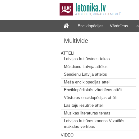
Enciklopēdijas
Vārdnīcas
La
Multivide
ATTĒLI
Latvijas kultūrvides takas
Mūsdienu Latvija attēlos
Sendienu Latvija attēlos
Meža enciklopēdijas attēli
Enciklopēdiskās vārdnīcas attēli
Vēstures enciklopēdijas attēli
Lasītāju iesūtītie attēli
Mūzikas literatūras tēmas
Latvijas kultūras kanona Vizuālās
mākslas vērtības
VIDEO