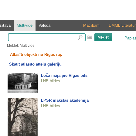
sītava
Multivide
Valoda
Mācībām
DMML Literatūr
Papla
Meklēt: Multivide
Atlasīti objekti no Rīgas raj.
Skatīt atlasīto attēlu galeriju
Loča māja pie Rīgas pils
LNB bildes
LPSR mākslas akadēmija
LNB bildes