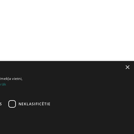
×
īmekļa vietni,
irāk
S
NEKLASIFICĒTIE
6
47
48
49
50
51
nākamā lapa