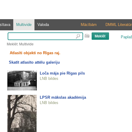
sītava
Multivide
Valoda
Mācībām
DMML Literatūr
Papla
Meklēt: Multivide
Atlasīti objekti no Rīgas raj.
Skatīt atlasīto attēlu galeriju
Loča māja pie Rīgas pils
LNB bildes
LPSR mākslas akadēmija
LNB bildes