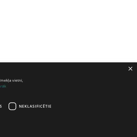
×
īmekļa vietni,
irāk
S
NEKLASIFICĒTIE
6
47
48
49
50
51
nākamā lapa