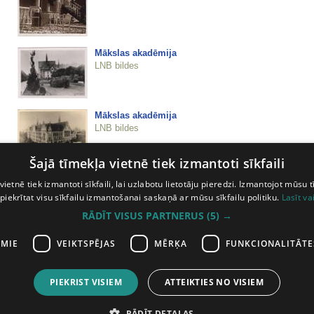
Mākslas akadēmija
LNB bildes
Mākslas akadēmija
LNB bildes
Šajā tīmekļa vietnē tiek izmantoti sīkfaili
Mākslas akadēmija
LNB bildes
vietnē tiek izmantoti sīkfaili, lai uzlabotu lietotāju pieredzi. Izmantojot mūsu t
 piekrītat visu sīkfailu izmantošanai saskaņā ar mūsu sīkfailu politiku.
Lasīt va
RĀDĪT VISUS PARTNERUS
(5) →
Mākslas muzejs
LNB bildes
AMIE
VEIKTSPĒJAS
MĒRĶA
FUNKCIONALITĀTE
PIEKRIST VISIEM
ATTEIKTIES NO VISIEM
iepriekšējā lapa
33
34
35
36
37
38
39
40
41
42
43
44
45
4
RĀDĪT DETAĻAS