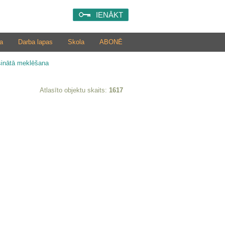
IENĀKT
a
Darba lapas
Skola
ABONĒ
šinātā meklēšana
Atlasīto objektu skaits:
1617