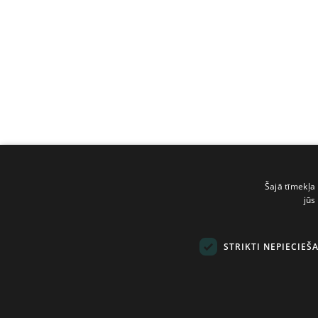
Šajā tīmekļa 
jūs
STRIKTI NEPIECIEŠ