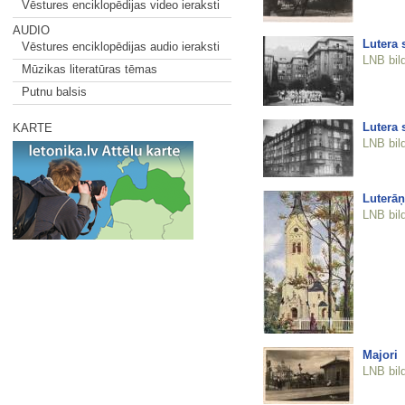
Vēstures enciklopēdijas video ieraksti
AUDIO
Lutera 
Vēstures enciklopēdijas audio ieraksti
LNB bil
Mūzikas literatūras tēmas
Putnu balsis
Lutera 
KARTE
LNB bil
Luterāņ
LNB bil
Majori
LNB bil