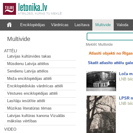
Enciklopēdijas
Vārdnīcas
Lasītava
Multivide
Valoda
Multivide
Meklēt: Multivide
ATTĒLI
Atlasīti objekti no Rīgas 
Latvijas kultūrvides takas
Skatīt atlasīto attēlu gale
Mūsdienu Latvija attēlos
Sendienu Latvija attēlos
Loča mā
Meža enciklopēdijas attēli
LNB bil
Enciklopēdiskās vārdnīcas attēli
Vēstures enciklopēdijas attēli
LPSR m
Lasītāju iesūtītie attēli
LNB bil
Mūzikas literatūras tēmas
Latvijas kultūras kanona Vizuālās
mākslas vērtības
VIDEO