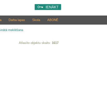
IENĀKT
a
Darba lapas
Skola
ABONĒ
šinātā meklēšana
Atlasīto objektu skaits:
1617