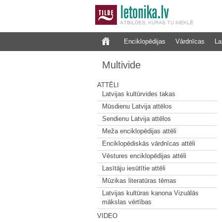
Enciklopēdijas
Vārdnīcas
La
Multivide
ATTĒLI
Latvijas kultūrvides takas
Mūsdienu Latvija attēlos
Sendienu Latvija attēlos
Meža enciklopēdijas attēli
Enciklopēdiskās vārdnīcas attēli
Vēstures enciklopēdijas attēli
Lasītāju iesūtītie attēli
Mūzikas literatūras tēmas
Latvijas kultūras kanona Vizuālās
mākslas vērtības
VIDEO