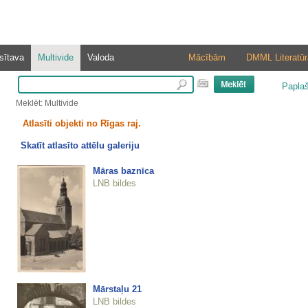
sītava
Multivide
Valoda
Mācībām
DMML Literatūr
Papla
Meklēt: Multivide
Atlasīti objekti no Rīgas raj.
Skatīt atlasīto attēlu galeriju
Māras baznīca
LNB bildes
Mārstaļu 21
LNB bildes