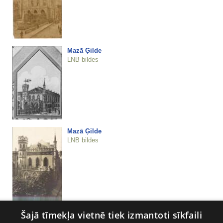
Mazā Ģilde
LNB bildes
Mazā Ģilde
LNB bildes
Šajā tīmekļa vietnē tiek izmantoti sīkfaili
Mazā Ģilde