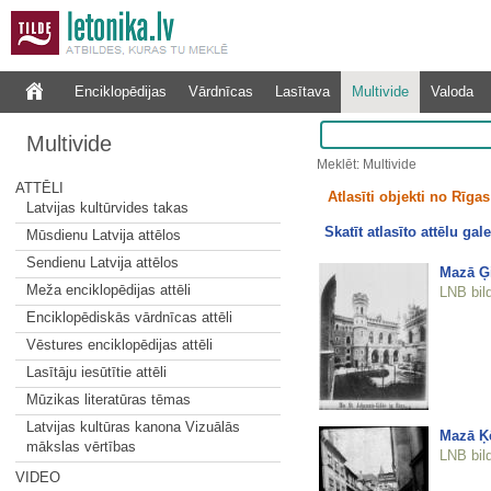
Enciklopēdijas
Vārdnīcas
Lasītava
Multivide
Valoda
Multivide
Meklēt: Multivide
ATTĒLI
Atlasīti objekti no Rīgas 
Latvijas kultūrvides takas
Skatīt atlasīto attēlu gale
Mūsdienu Latvija attēlos
Sendienu Latvija attēlos
Mazā Ģi
Meža enciklopēdijas attēli
LNB bil
Enciklopēdiskās vārdnīcas attēli
Vēstures enciklopēdijas attēli
Lasītāju iesūtītie attēli
Mūzikas literatūras tēmas
Latvijas kultūras kanona Vizuālās
Mazā Ķē
mākslas vērtības
LNB bil
VIDEO