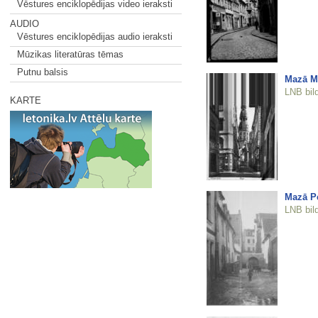
Vēstures enciklopēdijas video ieraksti
AUDIO
Vēstures enciklopēdijas audio ieraksti
Mūzikas literatūras tēmas
Putnu balsis
Mazā Mo
LNB bil
KARTE
Mazā Pe
LNB bil