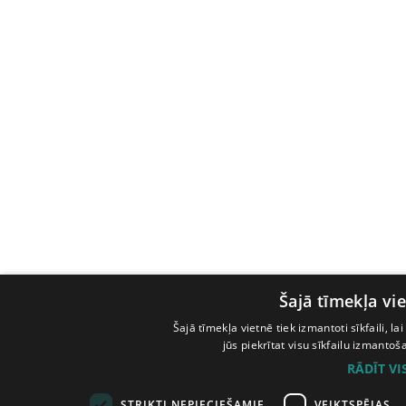
Šajā tīmekļa vie
Šajā tīmekļa vietnē tiek izmantoti sīkfaili, l
jūs piekrītat visu sīkfailu izmanto
RĀDĪT V
STRIKTI NEPIECIEŠAMIE
VEIKTSPĒJAS