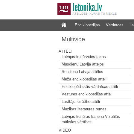
Enciklopēdijas
Vārdnīcas
La
Multivide
ATTĒLI
Latvijas kultūrvides takas
Mūsdienu Latvija attēlos
Sendienu Latvija attēlos
Meža enciklopēdijas attēli
Enciklopēdiskās vārdnīcas attēli
Vēstures enciklopēdijas attēli
Lasītāju iesūtītie attēli
Mūzikas literatūras tēmas
Latvijas kultūras kanona Vizuālās
mākslas vērtības
VIDEO