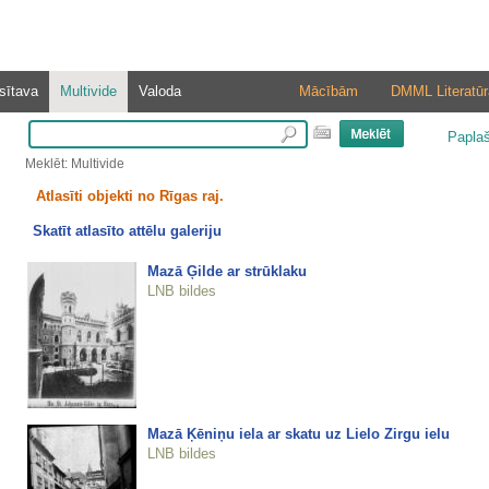
sītava
Multivide
Valoda
Mācībām
DMML Literatūr
Papla
Meklēt: Multivide
Atlasīti objekti no Rīgas raj.
Skatīt atlasīto attēlu galeriju
Mazā Ģilde ar strūklaku
LNB bildes
Mazā Ķēniņu iela ar skatu uz Lielo Zirgu ielu
LNB bildes