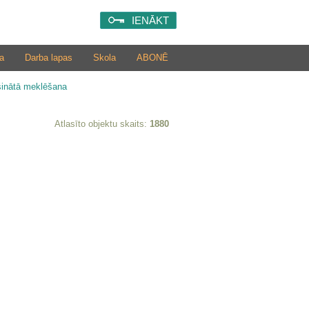
IENĀKT
a
Darba lapas
Skola
ABONĒ
šinātā meklēšana
Atlasīto objektu skaits:
1880