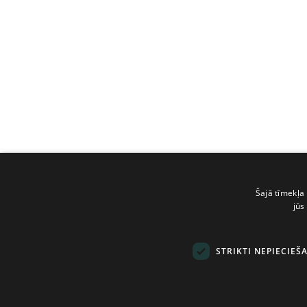
Šajā tīmekļa 
jūs
STRIKTI NEPIECIEŠ