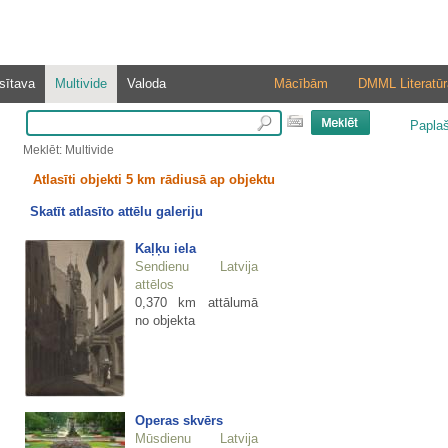
sītava
Multivide
Valoda
Mācībām
DMML Literatūr
Papla
Meklēt: Multivide
Atlasīti objekti 5 km rādiusā ap objektu
Skatīt atlasīto attēlu galeriju
Kaļķu iela
Sendienu Latvija
attēlos
0,370 km attālumā
no objekta
Operas skvērs
Mūsdienu Latvija