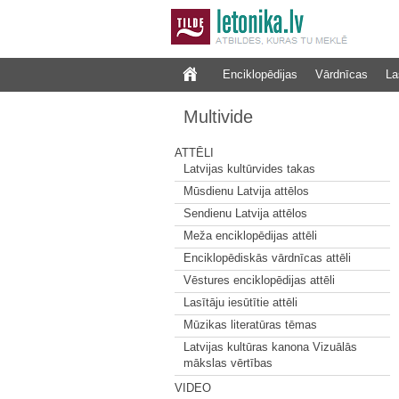
Enciklopēdijas
Vārdnīcas
La
Multivide
ATTĒLI
Latvijas kultūrvides takas
Mūsdienu Latvija attēlos
Sendienu Latvija attēlos
Meža enciklopēdijas attēli
Enciklopēdiskās vārdnīcas attēli
Vēstures enciklopēdijas attēli
Lasītāju iesūtītie attēli
Mūzikas literatūras tēmas
Latvijas kultūras kanona Vizuālās
mākslas vērtības
VIDEO