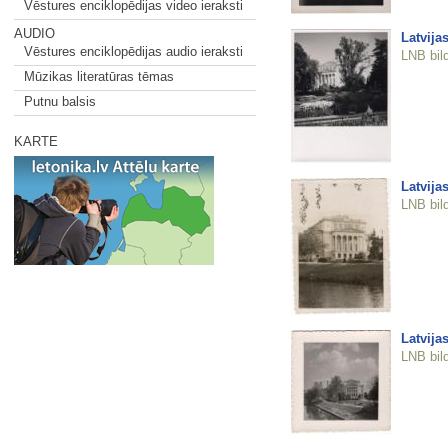
Vēstures enciklopēdijas video ieraksti
AUDIO
Latvija
Vēstures enciklopēdijas audio ieraksti
LNB bil
Mūzikas literatūras tēmas
Putnu balsis
KARTE
Latvija
LNB bil
Latvija
LNB bil