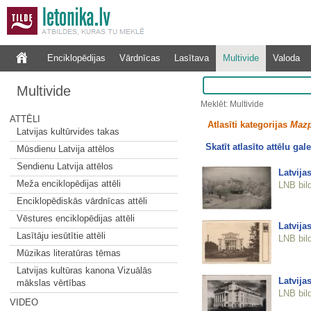
Enciklopēdijas
Vārdnīcas
Lasītava
Multivide
Valoda
Multivide
Meklēt: Multivide
ATTĒLI
Atlasīti kategorijas
Mazp
Latvijas kultūrvides takas
Skatīt atlasīto attēlu gale
Mūsdienu Latvija attēlos
Sendienu Latvija attēlos
Latvija
Meža enciklopēdijas attēli
LNB bil
Enciklopēdiskās vārdnīcas attēli
Vēstures enciklopēdijas attēli
Latvija
Lasītāju iesūtītie attēli
LNB bil
Mūzikas literatūras tēmas
Latvijas kultūras kanona Vizuālās
Latvija
mākslas vērtības
LNB bil
VIDEO