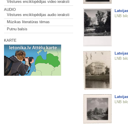
Vēstures enciklopēdijas video ieraksti
AUDIO
Latvija
Vēstures enciklopēdijas audio ieraksti
LNB bil
Mūzikas literatūras tēmas
Putnu balsis
KARTE
Latvija
LNB bil
Latvija
LNB bil