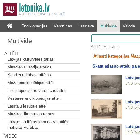
Enciklopēdijas
Vārdnīcas
Lasītava
Multivide
Valoda
Multivide
Meklēt: Multivide
ATTĒLI
Atlasīti kategorijas
Mazp
Latvijas kultūrvides takas
Skatīt atlasīto attēlu gale
Mūsdienu Latvija attēlos
Sendienu Latvija attēlos
Latvija
Meža enciklopēdijas attēli
LNB bil
Enciklopēdiskās vārdnīcas attēli
Vēstures enciklopēdijas attēli
Latvija
Lasītāju iesūtītie attēli
LNB bil
Mūzikas literatūras tēmas
Latvijas kultūras kanona Vizuālās
Latvija
mākslas vērtības
LNB bil
VIDEO