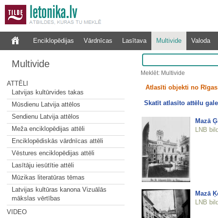
Enciklopēdijas
Vārdnīcas
Lasītava
Multivide
Valoda
Multivide
Meklēt: Multivide
ATTĒLI
Atlasīti objekti no Rīgas 
Latvijas kultūrvides takas
Skatīt atlasīto attēlu gale
Mūsdienu Latvija attēlos
Sendienu Latvija attēlos
Mazā Ģi
Meža enciklopēdijas attēli
LNB bil
Enciklopēdiskās vārdnīcas attēli
Vēstures enciklopēdijas attēli
Lasītāju iesūtītie attēli
Mūzikas literatūras tēmas
Latvijas kultūras kanona Vizuālās
Mazā Ķē
mākslas vērtības
LNB bil
VIDEO