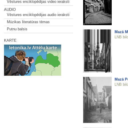
Vēstures enciklopēdijas video ieraksti
AUDIO
Vēstures enciklopēdijas audio ieraksti
Mūzikas literatūras tēmas
Putnu balsis
Mazā Mo
LNB bil
KARTE
Mazā Pe
LNB bil