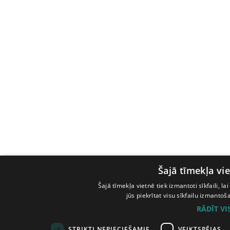
Šajā tīmekļa vie
Šajā tīmekļa vietnē tiek izmantoti sīkfaili, l
jūs piekrītat visu sīkfailu izmanto
RĀDĪT V
STRIKTI NEPIECIEŠAMIE
VEIKTSPĒJAS