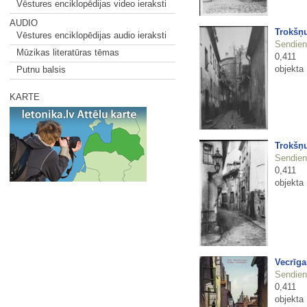
Vēstures enciklopēdijas video ieraksti
AUDIO
Trokšņu
Vēstures enciklopēdijas audio ieraksti
Sendienu
Mūzikas literatūras tēmas
0,411
objekta
Putnu balsis
KARTE
Trokšņu
Sendienu
0,411
objekta
Vecrīga
Sendienu
0,411
objekta