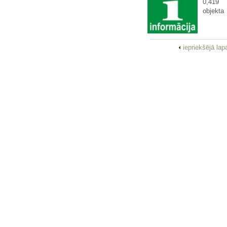
0,419
objekta
iepriekšējā la