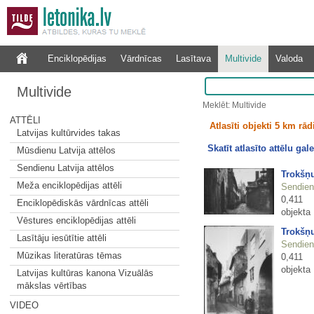
Enciklopēdijas
Vārdnīcas
Lasītava
Multivide
Valoda
Multivide
Meklēt: Multivide
ATTĒLI
Atlasīti objekti 5 km rā
Latvijas kultūrvides takas
Skatīt atlasīto attēlu gale
Mūsdienu Latvija attēlos
Sendienu Latvija attēlos
Trokšņu
Meža enciklopēdijas attēli
Sendienu
0,411
Enciklopēdiskās vārdnīcas attēli
objekta
Vēstures enciklopēdijas attēli
Trokšņu
Lasītāju iesūtītie attēli
Sendienu
Mūzikas literatūras tēmas
0,411
objekta
Latvijas kultūras kanona Vizuālās
mākslas vērtības
VIDEO