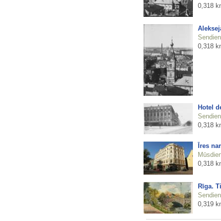
0,318 k
Aleksej
Sendienu
0,318 k
Hotel 
Sendienu
0,318 k
Īres na
Mūsdienu
0,318 k
Rīga. T
Sendienu
0,319 k