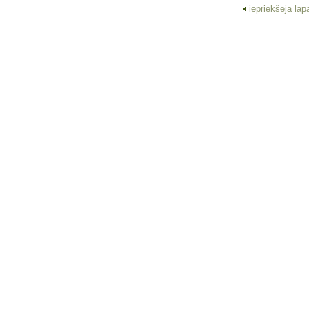
iepriekšējā la