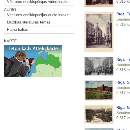
0,316 k
Vēstures enciklopēdijas video ieraksti
AUDIO
Rīga. Te
Vēstures enciklopēdijas audio ieraksti
Sendienu
Mūzikas literatūras tēmas
0,316 k
Putnu balsis
KARTE
Rīga. Te
Sendienu
0,316 k
Rīga. S
Sendienu
0,317 k
Rīga. N
Sendienu
0,317 k