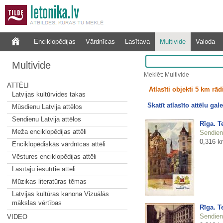
Enciklopēdijas
Vārdnīcas
Lasītava
Multivide
Valoda
Multivide
Meklēt: Multivide
ATTĒLI
Atlasīti objekti 5 km rā
Latvijas kultūrvides takas
Skatīt atlasīto attēlu gale
Mūsdienu Latvija attēlos
Sendienu Latvija attēlos
Rīga. Te
Meža enciklopēdijas attēli
Sendienu
0,316 k
Enciklopēdiskās vārdnīcas attēli
Vēstures enciklopēdijas attēli
Lasītāju iesūtītie attēli
Mūzikas literatūras tēmas
Latvijas kultūras kanona Vizuālās
mākslas vērtības
Rīga. Te
Sendienu
VIDEO