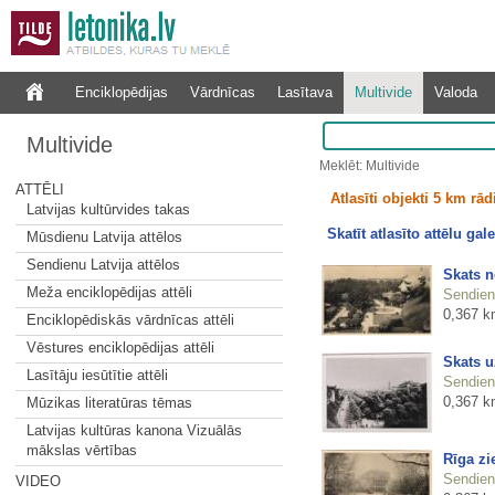
Enciklopēdijas
Vārdnīcas
Lasītava
Multivide
Valoda
Multivide
Meklēt: Multivide
ATTĒLI
Atlasīti objekti 5 km rā
Latvijas kultūrvides takas
Skatīt atlasīto attēlu gale
Mūsdienu Latvija attēlos
Sendienu Latvija attēlos
Skats n
Meža enciklopēdijas attēli
Sendienu
0,367 k
Enciklopēdiskās vārdnīcas attēli
Vēstures enciklopēdijas attēli
Skats u
Lasītāju iesūtītie attēli
Sendienu
0,367 k
Mūzikas literatūras tēmas
Latvijas kultūras kanona Vizuālās
mākslas vērtības
Rīga z
Sendienu
VIDEO