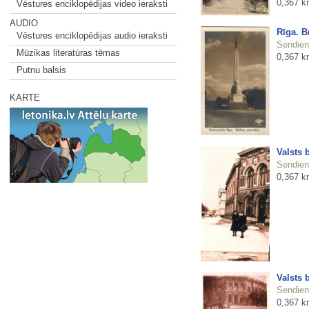
0,367 k
Vēstures enciklopēdijas video ieraksti
AUDIO
Rīga. B
Vēstures enciklopēdijas audio ieraksti
Sendienu
Mūzikas literatūras tēmas
0,367 k
Putnu balsis
KARTE
Valsts 
Sendienu
0,367 k
Valsts 
Sendienu
0,367 k