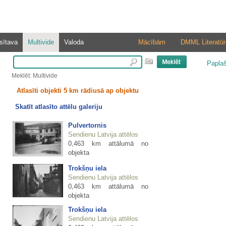
sītava
Multivide
Valoda
Mācībām
DMML Literatūr
Papla
Meklēt: Multivide
Atlasīti objekti 5 km rādiusā ap objektu
Skatīt atlasīto attēlu galeriju
Pulvertornis
Sendienu Latvija attēlos
0,463 km attālumā no
objekta
Trokšņu iela
Sendienu Latvija attēlos
0,463 km attālumā no
objekta
Trokšņu iela
Sendienu Latvija attēlos