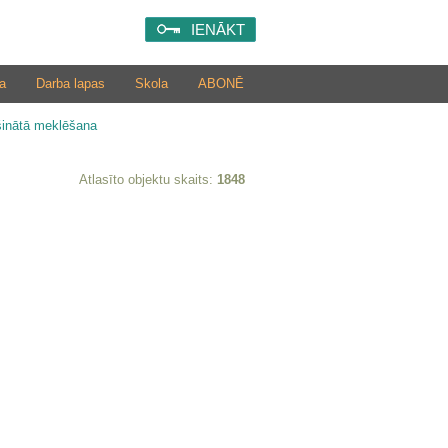
IENĀKT
a
Darba lapas
Skola
ABONĒ
šinātā meklēšana
Atlasīto objektu skaits:
1848