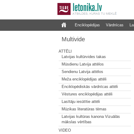
Enciklopēdijas
Vārdnīcas
La
Multivide
ATTĒLI
Latvijas kultūrvides takas
Mūsdienu Latvija attēlos
Sendienu Latvija attēlos
Meža enciklopēdijas attēli
Enciklopēdiskās vārdnīcas attēli
Vēstures enciklopēdijas attēli
Lasītāju iesūtītie attēli
Mūzikas literatūras tēmas
Latvijas kultūras kanona Vizuālās
mākslas vērtības
VIDEO