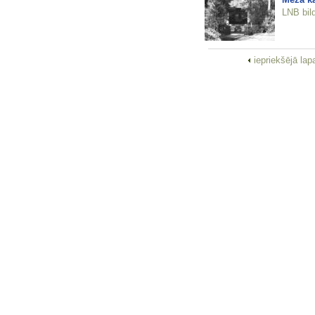
LNB bil
iepriekšējā la