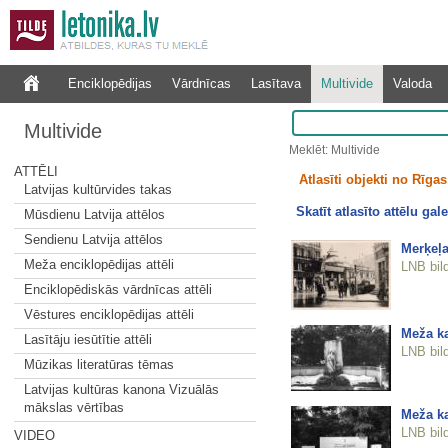
Enciklopēdijas
Vārdnīcas
Lasītava
Multivide
Valoda
Multivide
Meklēt: Multivide
ATTĒLI
Atlasīti objekti no Rīgas 
Latvijas kultūrvides takas
Skatīt atlasīto attēlu gale
Mūsdienu Latvija attēlos
Sendienu Latvija attēlos
Merķeļa
Meža enciklopēdijas attēli
LNB bil
Enciklopēdiskās vārdnīcas attēli
Vēstures enciklopēdijas attēli
Meža k
Lasītāju iesūtītie attēli
LNB bil
Mūzikas literatūras tēmas
Latvijas kultūras kanona Vizuālās
mākslas vērtības
Meža ka
LNB bil
VIDEO