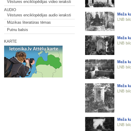
Vēstures enciklopēdijas video ieraksti
AUDIO
Meža ka
Vēstures enciklopēdijas audio ieraksti
LNB bil
Mūzikas literatūras tēmas
Putnu balsis
Meža ka
KARTE
LNB bil
Meža ka
LNB bil
Meža ka
LNB bil
Meža ka
LNB bil