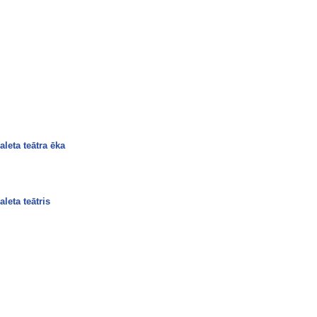
leta teātra ēka
leta teātris