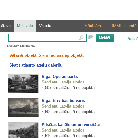
sītava
Multivide
Valoda
Mācībām
DMML Literatūr
Papla
Meklēt: Multivide
Atlasīti objekti 5 km rādiusā ap objektu
Skatīt atlasīto attēlu galeriju
Rīga. Operas parks
Sendienu Latvija attēlos
4,507 km attālumā no objekta
Rīga. Brīvības bulvāris
Sendienu Latvija attēlos
4,509 km attālumā no objekta
Pilsētas kanāls un universitāte
Sendienu Latvija attēlos
4,510 km attālumā no objekta