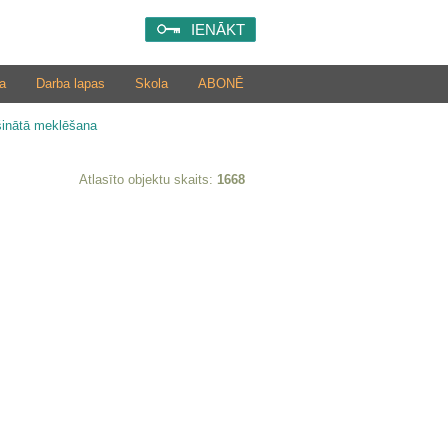
IENĀKT
a
Darba lapas
Skola
ABONĒ
šinātā meklēšana
Atlasīto objektu skaits:
1668