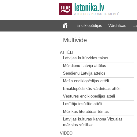
Enciklopēdijas
Vārdnīcas
La
Multivide
ATTĒLI
Latvijas kultūrvides takas
Mūsdienu Latvija attēlos
Sendienu Latvija attēlos
Meža enciklopēdijas attēli
Enciklopēdiskās vārdnīcas attēli
Vēstures enciklopēdijas attēli
Lasītāju iesūtītie attēli
Mūzikas literatūras tēmas
Latvijas kultūras kanona Vizuālās
mākslas vērtības
VIDEO