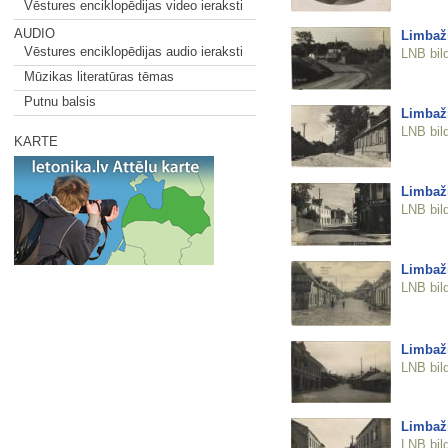
Vēstures enciklopēdijas video ieraksti
AUDIO
Limbaži
Vēstures enciklopēdijas audio ieraksti
LNB bil
Mūzikas literatūras tēmas
Putnu balsis
Limbaži
LNB bil
KARTE
Limbaži
LNB bil
Limbaži
LNB bil
Limbaži
LNB bil
Limbaži
LNB bil