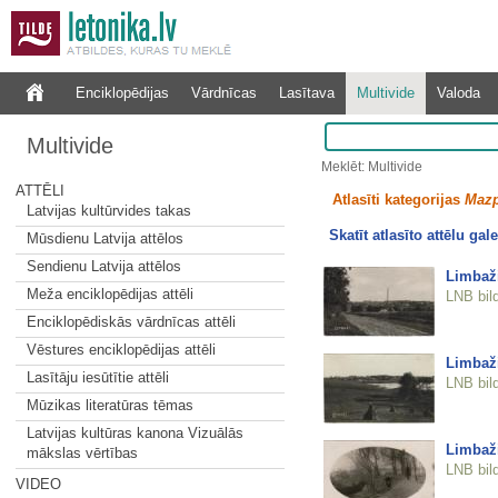
Enciklopēdijas
Vārdnīcas
Lasītava
Multivide
Valoda
Multivide
Meklēt: Multivide
ATTĒLI
Atlasīti kategorijas
Mazp
Latvijas kultūrvides takas
Skatīt atlasīto attēlu gale
Mūsdienu Latvija attēlos
Sendienu Latvija attēlos
Limbaži
Meža enciklopēdijas attēli
LNB bil
Enciklopēdiskās vārdnīcas attēli
Vēstures enciklopēdijas attēli
Limbaži
Lasītāju iesūtītie attēli
LNB bil
Mūzikas literatūras tēmas
Latvijas kultūras kanona Vizuālās
Limbaži
mākslas vērtības
LNB bil
VIDEO