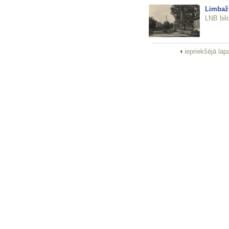
Limbaži
LNB bil
iepriekšējā la