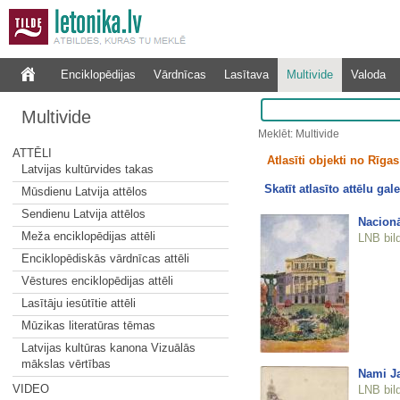
Enciklopēdijas
Vārdnīcas
Lasītava
Multivide
Valoda
Multivide
Meklēt: Multivide
ATTĒLI
Atlasīti objekti no Rīgas 
Latvijas kultūrvides takas
Skatīt atlasīto attēlu gale
Mūsdienu Latvija attēlos
Sendienu Latvija attēlos
Nacionā
Meža enciklopēdijas attēli
LNB bil
Enciklopēdiskās vārdnīcas attēli
Vēstures enciklopēdijas attēli
Lasītāju iesūtītie attēli
Mūzikas literatūras tēmas
Latvijas kultūras kanona Vizuālās
mākslas vērtības
Nami Ja
VIDEO
LNB bil