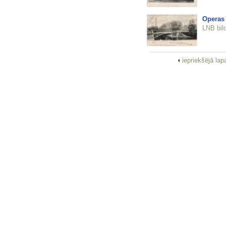
Operas t
LNB bil
iepriekšējā la