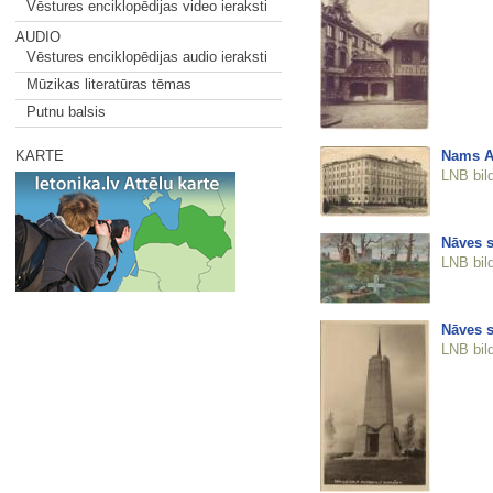
Vēstures enciklopēdijas video ieraksti
AUDIO
Vēstures enciklopēdijas audio ieraksti
Mūzikas literatūras tēmas
Putnu balsis
Nams As
KARTE
LNB bil
Nāves s
LNB bil
Nāves s
LNB bil