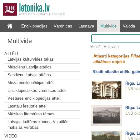
Enciklopēdijas
Vārdnīcas
Lasītava
Multivide
Valoda
Multivide
Meklēt: Multivide
ATTĒLI
Atlasīti kategorijas
Pilsē
Latvijas kultūrvides takas
atklātnes
objekti
Mūsdienu Latvija attēlos
Skatīt atlasīto attēlu gale
Sendienu Latvija attēlos
Meža enciklopēdijas attēli
Rīga. L
LNB bil
Enciklopēdiskās vārdnīcas attēli
Vēstures enciklopēdijas attēli
Lasītāju iesūtītie attēli
Rīga. La
LNB bil
Mūzikas literatūras tēmas
Latvijas kultūras kanona Vizuālās
mākslas vērtības
Rīga. L
VIDEO
LNB bil