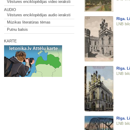
Vēstures enciklopēdijas video ieraksti
AUDIO
Vēstures enciklopēdijas audio ieraksti
Rīga. L
Mūzikas literatūras tēmas
LNB bil
Putnu balsis
KARTE
Rīga. L
LNB bil
Rīga. Li
LNB bil