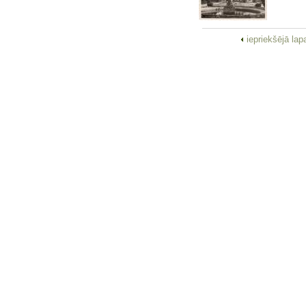
iepriekšējā la