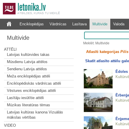
Enciklopēdijas
Vārdnīcas
Lasītava
Multivide
Valoda
Multivide
Meklēt: Multivide
ATTĒLI
Atlasīti kategorijas
Pilis
Latvijas kultūrvides takas
Skatīt atlasīto attēlu gale
Mūsdienu Latvija attēlos
Sendienu Latvija attēlos
Ēdoles 
Meža enciklopēdijas attēli
Kultūrvē
Enciklopēdiskās vārdnīcas attēli
Vēstures enciklopēdijas attēli
Ērberģ
Lasītāju iesūtītie attēli
Kultūrvē
Mūzikas literatūras tēmas
Latvijas kultūras kanona Vizuālās
mākslas vērtības
Ērģemes
Kultūrvē
VIDEO