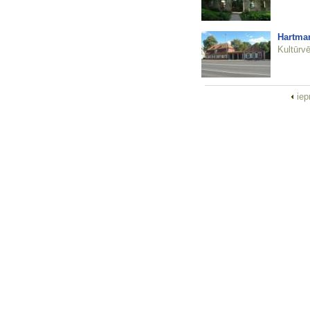
Hartmaņ
Kultūrvē
iep