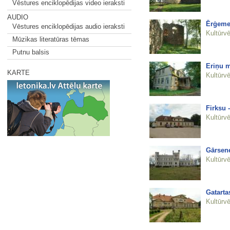
Vēstures enciklopēdijas video ieraksti
AUDIO
Ērģemes
Vēstures enciklopēdijas audio ieraksti
Kultūrvē
Mūzikas literatūras tēmas
Putnu balsis
Eriņu 
KARTE
Kultūrvē
Firksu 
Kultūrvē
Gārsene
Kultūrvē
Gatarta
Kultūrvē