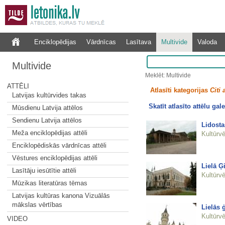
Enciklopēdijas
Vārdnīcas
Lasītava
Multivide
Valoda
Multivide
Meklēt: Multivide
ATTĒLI
Atlasīti kategorijas
Citi 
Latvijas kultūrvides takas
Skatīt atlasīto attēlu gale
Mūsdienu Latvija attēlos
Sendienu Latvija attēlos
Lidosta
Meža enciklopēdijas attēli
Kultūrvē
Enciklopēdiskās vārdnīcas attēli
Vēstures enciklopēdijas attēli
Lielā Ģ
Lasītāju iesūtītie attēli
Kultūrvē
Mūzikas literatūras tēmas
Latvijas kultūras kanona Vizuālās
mākslas vērtības
Lielās 
Kultūrvē
VIDEO