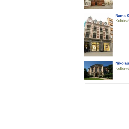
Nams Ka
Kultūrvē
Nikolaj
Kultūrvē