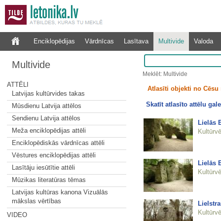
Enciklopēdijas
Vārdnīcas
Lasītava
Multivide
Valoda
Multivide
Meklēt: Multivide
ATTĒLI
Atlasīti objekti no Cēsu 
Latvijas kultūrvides takas
Skatīt atlasīto attēlu gale
Mūsdienu Latvija attēlos
Sendienu Latvija attēlos
Lielās 
Meža enciklopēdijas attēli
Kultūrvē
Enciklopēdiskās vārdnīcas attēli
Vēstures enciklopēdijas attēli
Lielās 
Lasītāju iesūtītie attēli
Kultūrvē
Mūzikas literatūras tēmas
Latvijas kultūras kanona Vizuālās
mākslas vērtības
Lielstr
Kultūrvē
VIDEO