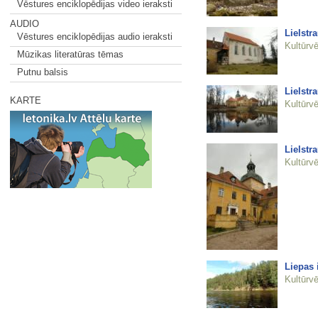
Vēstures enciklopēdijas video ieraksti
AUDIO
Lielstr
Vēstures enciklopēdijas audio ieraksti
Kultūrvē
Mūzikas literatūras tēmas
Putnu balsis
Lielstr
KARTE
Kultūrvē
Lielstr
Kultūrvē
Liepas i
Kultūrvē