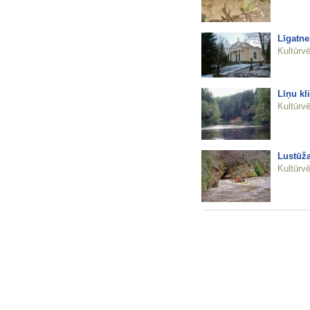
Līgatne
Kultūrvē
Līņu kli
Kultūrvē
Lustūža
Kultūrvē