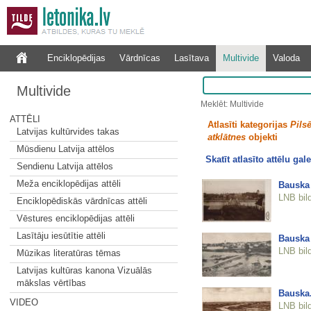
Enciklopēdijas
Vārdnīcas
Lasītava
Multivide
Valoda
Multivide
Meklēt: Multivide
ATTĒLI
Atlasīti kategorijas
Pilsē
Latvijas kultūrvides takas
atklātnes
objekti
Mūsdienu Latvija attēlos
Skatīt atlasīto attēlu gale
Sendienu Latvija attēlos
Meža enciklopēdijas attēli
Bauska
LNB bil
Enciklopēdiskās vārdnīcas attēli
Vēstures enciklopēdijas attēli
Lasītāju iesūtītie attēli
Bauska 
LNB bil
Mūzikas literatūras tēmas
Latvijas kultūras kanona Vizuālās
mākslas vērtības
Bauska
VIDEO
LNB bil