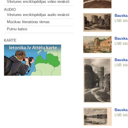
Vēstures enciklopēdijas video ieraksti
AUDIO
Vēstures enciklopēdijas audio ieraksti
Bauska.
LNB bil
Mūzikas literatūras tēmas
Putnu balsis
Bauska.
KARTE
LNB bil
Bauska.
LNB bil
Bauska.
LNB bil