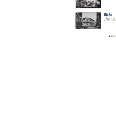
Birža
LNB bil
iep